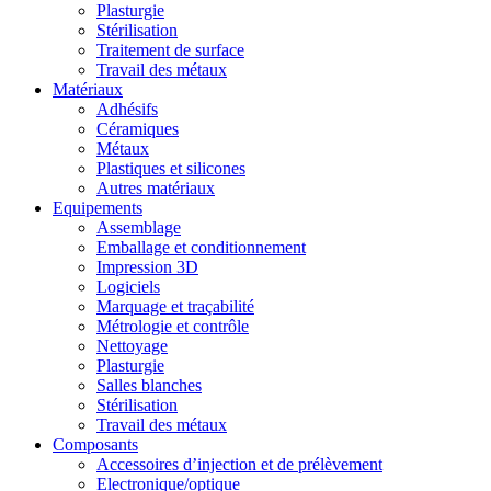
Plasturgie
Stérilisation
Traitement de surface
Travail des métaux
Matériaux
Adhésifs
Céramiques
Métaux
Plastiques et silicones
Autres matériaux
Equipements
Assemblage
Emballage et conditionnement
Impression 3D
Logiciels
Marquage et traçabilité
Métrologie et contrôle
Nettoyage
Plasturgie
Salles blanches
Stérilisation
Travail des métaux
Composants
Accessoires d’injection et de prélèvement
Electronique/optique