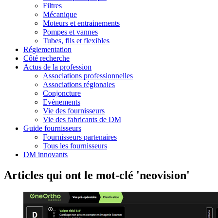
Filtres
Mécanique
Moteurs et entrainements
Pompes et vannes
Tubes, fils et flexibles
Réglementation
Côté recherche
Actus de la profession
Associations professionnelles
Associations régionales
Conjoncture
Evénements
Vie des fournisseurs
Vie des fabricants de DM
Guide fournisseurs
Fournisseurs partenaires
Tous les fournisseurs
DM innovants
Articles qui ont le mot-clé 'neovision'