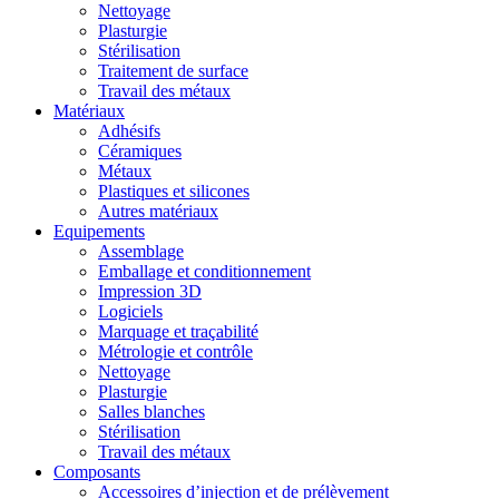
Nettoyage
Plasturgie
Stérilisation
Traitement de surface
Travail des métaux
Matériaux
Adhésifs
Céramiques
Métaux
Plastiques et silicones
Autres matériaux
Equipements
Assemblage
Emballage et conditionnement
Impression 3D
Logiciels
Marquage et traçabilité
Métrologie et contrôle
Nettoyage
Plasturgie
Salles blanches
Stérilisation
Travail des métaux
Composants
Accessoires d’injection et de prélèvement