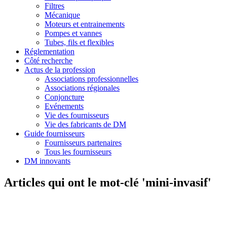
Filtres
Mécanique
Moteurs et entrainements
Pompes et vannes
Tubes, fils et flexibles
Réglementation
Côté recherche
Actus de la profession
Associations professionnelles
Associations régionales
Conjoncture
Evénements
Vie des fournisseurs
Vie des fabricants de DM
Guide fournisseurs
Fournisseurs partenaires
Tous les fournisseurs
DM innovants
Articles qui ont le mot-clé 'mini-invasif'