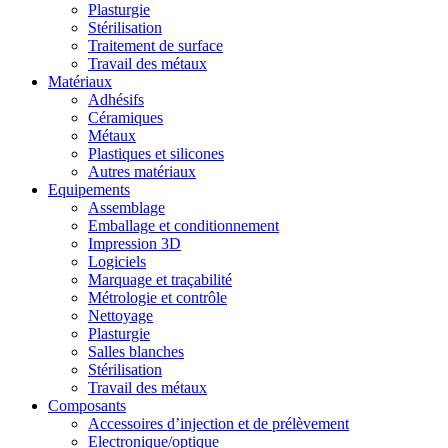
Plasturgie
Stérilisation
Traitement de surface
Travail des métaux
Matériaux
Adhésifs
Céramiques
Métaux
Plastiques et silicones
Autres matériaux
Equipements
Assemblage
Emballage et conditionnement
Impression 3D
Logiciels
Marquage et traçabilité
Métrologie et contrôle
Nettoyage
Plasturgie
Salles blanches
Stérilisation
Travail des métaux
Composants
Accessoires d’injection et de prélèvement
Electronique/optique