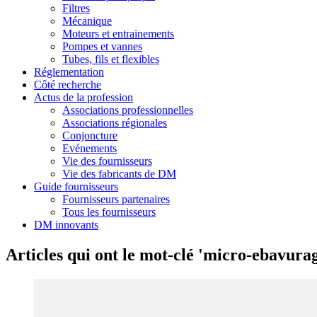
Filtres
Mécanique
Moteurs et entrainements
Pompes et vannes
Tubes, fils et flexibles
Réglementation
Côté recherche
Actus de la profession
Associations professionnelles
Associations régionales
Conjoncture
Evénements
Vie des fournisseurs
Vie des fabricants de DM
Guide fournisseurs
Fournisseurs partenaires
Tous les fournisseurs
DM innovants
Articles qui ont le mot-clé 'micro-ebavura