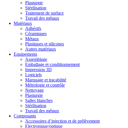
Plasturgie
Stérilisation
Traitement de surface
Travail des métaux
Matériaux
Adhésifs
Céramiques
Métaux
Plastiques et silicones
Autres matériaux
Equipements
Assemblage
Emballage et conditionnement
Impression 3D
Logiciels
Marquage et traçabilité
Métrologie et contrôle
Nettoyage
Plasturgie
Salles blanches
Stérilisation
Travail des métaux
Composants
Accessoires d’injection et de prélèvement
Electronique/optique