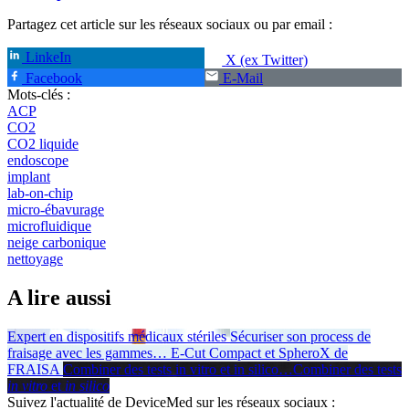
Partagez cet article sur les réseaux sociaux ou par email :
LinkeIn
X (ex Twitter)
Facebook
E-Mail
Mots-clés :
ACP
CO2
CO2 liquide
endoscope
implant
lab-on-chip
micro-ébavurage
microfluidique
neige carbonique
nettoyage
A lire aussi
Expert en dispositifs médicaux stériles
Sécuriser son process de
fraisage avec les gammes
…
E-Cut Compact et SpheroX de
FRAISA
Combiner des tests in vitro et in silico
…
Combiner des tests
in vitro
et
in silico
Suivez l'actualité de DeviceMed sur les réseaux sociaux :