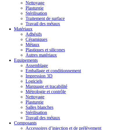
Nettoyage
Plasturgie
Stérilisation
Traitement de surface
Travail des métaux
Matériaux
Adhésifs
Céramiques
Métaux
Plastiques et silicones
Autres matériaux
Equipements
Assemblage
Emballage et conditionnement
Impression 3D
Logiciels
Marquage et traçabilité
Métrologie et contrôle
Nettoyage
Plasturgie
Salles blanches
Stérilisation
Travail des métaux
Composants
Accessoires d’injection et de prélèvement