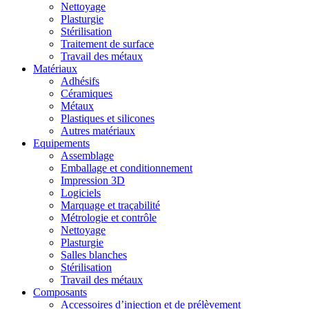
Nettoyage
Plasturgie
Stérilisation
Traitement de surface
Travail des métaux
Matériaux
Adhésifs
Céramiques
Métaux
Plastiques et silicones
Autres matériaux
Equipements
Assemblage
Emballage et conditionnement
Impression 3D
Logiciels
Marquage et traçabilité
Métrologie et contrôle
Nettoyage
Plasturgie
Salles blanches
Stérilisation
Travail des métaux
Composants
Accessoires d’injection et de prélèvement