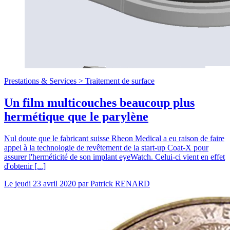
Prestations & Services >
Traitement de surface
Un film multicouches beaucoup plus
hermétique que le parylène
Nul doute que le fabricant suisse Rheon Medical a eu raison de faire
appel à la technologie de revêtement de la start-up Coat-X pour
assurer l'herméticité de son implant eyeWatch. Celui-ci vient en effet
d'obtenir [...]
Le
jeudi 23 avril 2020
par
Patrick RENARD