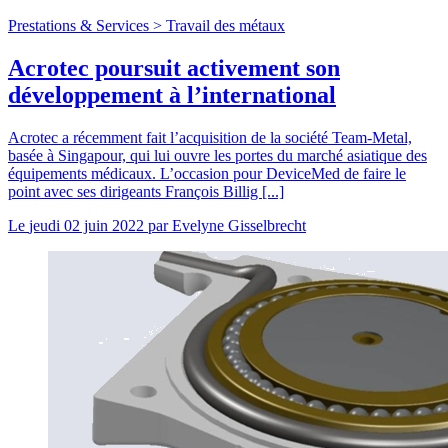
Prestations & Services >
Travail des métaux
Acrotec poursuit activement son
développement à l’international
Acrotec a récemment fait l’acquisition de la société Team-Metal,
basée à Singapour, qui lui ouvre les portes du marché asiatique des
équipements médicaux. L’occasion pour DeviceMed de faire le
point avec ses dirigeants François Billig [...]
Le
jeudi 02 juin 2022
par
Evelyne Gisselbrecht