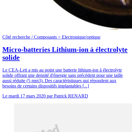
Côté recherche /
Composants >
Electronique/optique
Micro-batteries Lithium-ion à électrolyte
solide
Le CEA-Leti a mis au point une batterie lithium-ion à électrolyte
solide offrant une densité d'énergie sans précédent pour une taille
aussi réduite (5 mm3). Des caractéristiques qui répondent aux
besoins de certains dispositifs implantables [...]
Le
mardi 17 mars 2020
par
Patrick RENARD