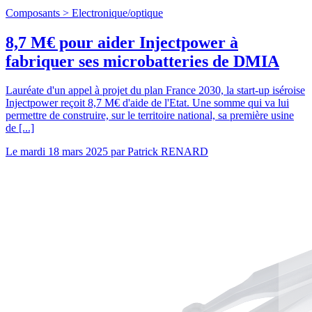
Composants >
Electronique/optique
8,7 M€ pour aider Injectpower à
fabriquer ses microbatteries de DMIA
Lauréate d'un appel à projet du plan France 2030, la start-up iséroise
Injectpower reçoit 8,7 M€ d'aide de l'Etat. Une somme qui va lui
permettre de construire, sur le territoire national, sa première usine
de [...]
Le
mardi 18 mars 2025
par
Patrick RENARD