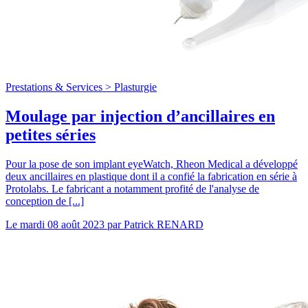
Prestations & Services >
Plasturgie
Moulage par injection d’ancillaires en
petites séries
Pour la pose de son implant eyeWatch, Rheon Medical a développé
deux ancillaires en plastique dont il a confié la fabrication en série à
Protolabs. Le fabricant a notamment profité de l'analyse de
conception de [...]
Le
mardi 08 août 2023
par
Patrick RENARD