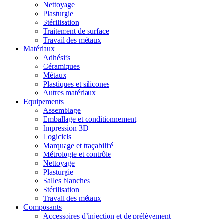
Nettoyage
Plasturgie
Stérilisation
Traitement de surface
Travail des métaux
Matériaux
Adhésifs
Céramiques
Métaux
Plastiques et silicones
Autres matériaux
Equipements
Assemblage
Emballage et conditionnement
Impression 3D
Logiciels
Marquage et traçabilité
Métrologie et contrôle
Nettoyage
Plasturgie
Salles blanches
Stérilisation
Travail des métaux
Composants
Accessoires d’injection et de prélèvement