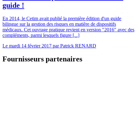
guide !
En 2014, le Cetim avait publié la première édition d'un guide
bilingue sur la gestion des risques en matière de dispositifs
médicaux. Cet ouvrage pratique revient en version "2016" avec des
compléments, parmi lesquels figure [...]
Le
mardi 14 février 2017
par
Patrick RENARD
Fournisseurs partenaires