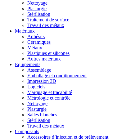
Nettoyage
Plasturgie
Stérilisation
Traitement de surface
Travail des métaux
Matériaux
Adhésifs
Céramiques
Métaux
Plastiques et silicones
Autres matériaux
Equipements
Assemblage
Emballage et conditionnement
Impression 3D
Logiciels
Marquage et traçabilité
Métrologie et contrôle
Nettoyage
Plasturgie
Salles blanches
Stérilisation
Travail des métaux
Composants
Accessoires d’injection et de prélèvement