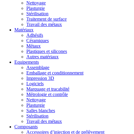
Nettoyage
Plasturgie
Stérilisation
Traitement de surface
Travail des métaux
Matériaux
Adhésifs
Céramiques
Métaux
Plastiques et silicones
Autres matériaux
Equipements
Assemblage
Emballage et conditionnement
Impression 3D
Logiciels
Marquage et traçabilité
Métrologie et contrôle
Nettoyage
Plasturgie
Salles blanches
Stérilisation
Travail des métaux
Composants
Accessoires d’injection et de prélèvement