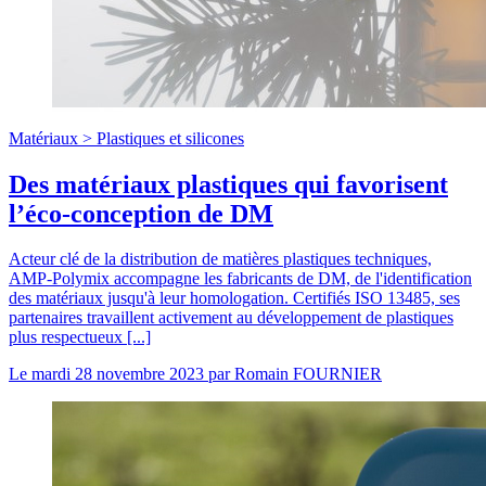
Matériaux >
Plastiques et silicones
Des matériaux plastiques qui favorisent
l’éco-conception de DM
Acteur clé de la distribution de matières plastiques techniques,
AMP-Polymix accompagne les fabricants de DM, de l'identification
des matériaux jusqu'à leur homologation. Certifiés ISO 13485, ses
partenaires travaillent activement au développement de plastiques
plus respectueux [...]
Le
mardi 28 novembre 2023
par
Romain FOURNIER