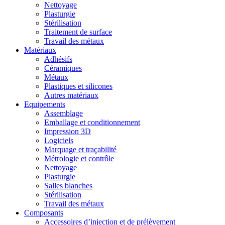
Nettoyage
Plasturgie
Stérilisation
Traitement de surface
Travail des métaux
Matériaux
Adhésifs
Céramiques
Métaux
Plastiques et silicones
Autres matériaux
Equipements
Assemblage
Emballage et conditionnement
Impression 3D
Logiciels
Marquage et traçabilité
Métrologie et contrôle
Nettoyage
Plasturgie
Salles blanches
Stérilisation
Travail des métaux
Composants
Accessoires d’injection et de prélèvement