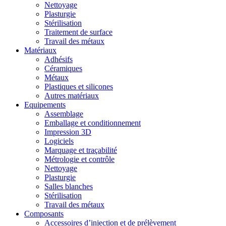
Nettoyage
Plasturgie
Stérilisation
Traitement de surface
Travail des métaux
Matériaux
Adhésifs
Céramiques
Métaux
Plastiques et silicones
Autres matériaux
Equipements
Assemblage
Emballage et conditionnement
Impression 3D
Logiciels
Marquage et traçabilité
Métrologie et contrôle
Nettoyage
Plasturgie
Salles blanches
Stérilisation
Travail des métaux
Composants
Accessoires d’injection et de prélèvement