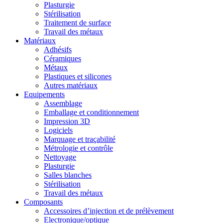
Plasturgie
Stérilisation
Traitement de surface
Travail des métaux
Matériaux
Adhésifs
Céramiques
Métaux
Plastiques et silicones
Autres matériaux
Equipements
Assemblage
Emballage et conditionnement
Impression 3D
Logiciels
Marquage et traçabilité
Métrologie et contrôle
Nettoyage
Plasturgie
Salles blanches
Stérilisation
Travail des métaux
Composants
Accessoires d’injection et de prélèvement
Electronique/optique