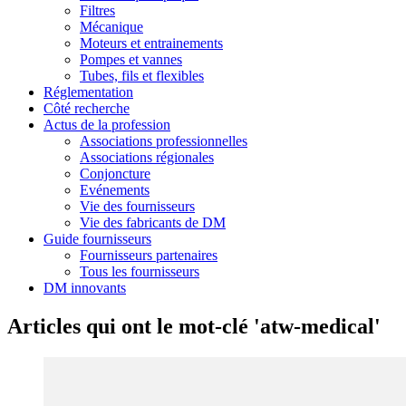
Filtres
Mécanique
Moteurs et entrainements
Pompes et vannes
Tubes, fils et flexibles
Réglementation
Côté recherche
Actus de la profession
Associations professionnelles
Associations régionales
Conjoncture
Evénements
Vie des fournisseurs
Vie des fabricants de DM
Guide fournisseurs
Fournisseurs partenaires
Tous les fournisseurs
DM innovants
Articles qui ont le mot-clé 'atw-medical'