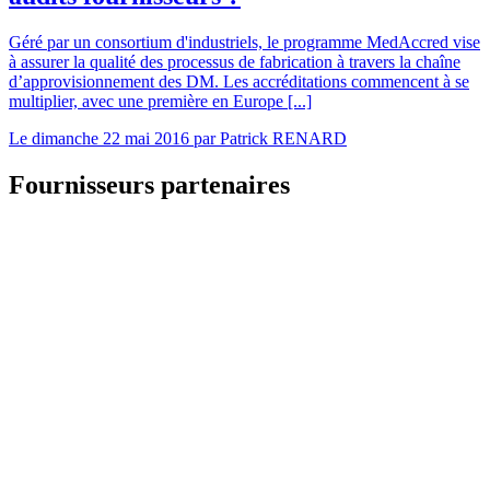
Géré par un consortium d'industriels, le programme MedAccred vise
à assurer la qualité des processus de fabrication à travers la chaîne
d’approvisionnement des DM. Les accréditations commencent à se
multiplier, avec une première en Europe [...]
Le
dimanche 22 mai 2016
par
Patrick RENARD
Fournisseurs partenaires