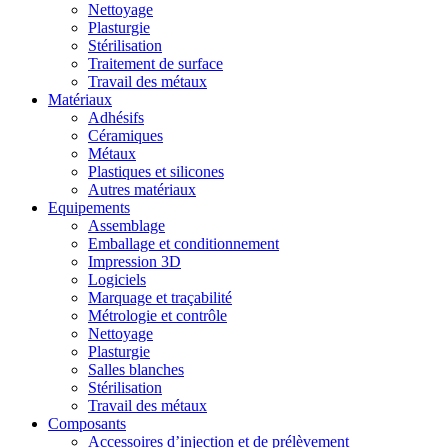
Nettoyage
Plasturgie
Stérilisation
Traitement de surface
Travail des métaux
Matériaux
Adhésifs
Céramiques
Métaux
Plastiques et silicones
Autres matériaux
Equipements
Assemblage
Emballage et conditionnement
Impression 3D
Logiciels
Marquage et traçabilité
Métrologie et contrôle
Nettoyage
Plasturgie
Salles blanches
Stérilisation
Travail des métaux
Composants
Accessoires d’injection et de prélèvement