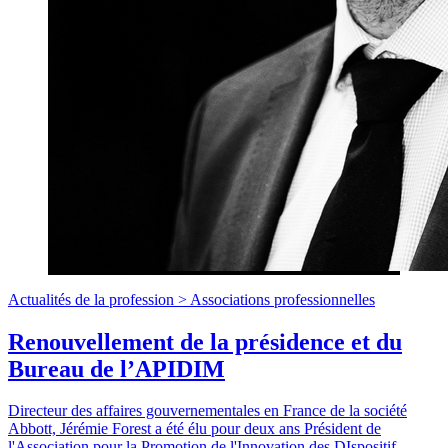
Actualités de la profession >
Associations professionnelles
Renouvellement de la présidence et du
Bureau de l’APIDIM
Directeur des affaires gouvernementales en France de la société
Abbott, Jérémie Forest a été élu pour deux ans Président de
l'Association pour la Promotion de l'Innovation des DIspositif