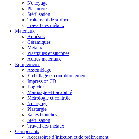
Nettoyage
Plasturgie
Stérilisation
Traitement de surface
Travail des métaux
Matériaux
Adhésifs
Céramiques
Métaux
Plastiques et silicones
Autres matériaux
Equipements
Assemblage
Emballage et conditionnement
Impression 3D
Logiciels
Marquage et traçabilité
Métrologie et contrôle
Nettoyage
Plasturgie
Salles blanches
Stérilisation
Travail des métaux
Composants
Accessoires d’injection et de prélèvement