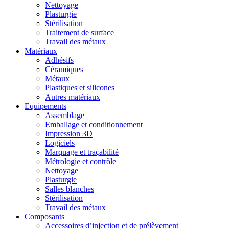
Nettoyage
Plasturgie
Stérilisation
Traitement de surface
Travail des métaux
Matériaux
Adhésifs
Céramiques
Métaux
Plastiques et silicones
Autres matériaux
Equipements
Assemblage
Emballage et conditionnement
Impression 3D
Logiciels
Marquage et traçabilité
Métrologie et contrôle
Nettoyage
Plasturgie
Salles blanches
Stérilisation
Travail des métaux
Composants
Accessoires d’injection et de prélèvement