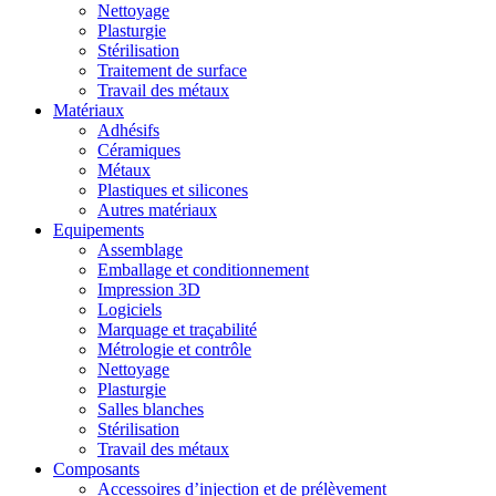
Nettoyage
Plasturgie
Stérilisation
Traitement de surface
Travail des métaux
Matériaux
Adhésifs
Céramiques
Métaux
Plastiques et silicones
Autres matériaux
Equipements
Assemblage
Emballage et conditionnement
Impression 3D
Logiciels
Marquage et traçabilité
Métrologie et contrôle
Nettoyage
Plasturgie
Salles blanches
Stérilisation
Travail des métaux
Composants
Accessoires d’injection et de prélèvement