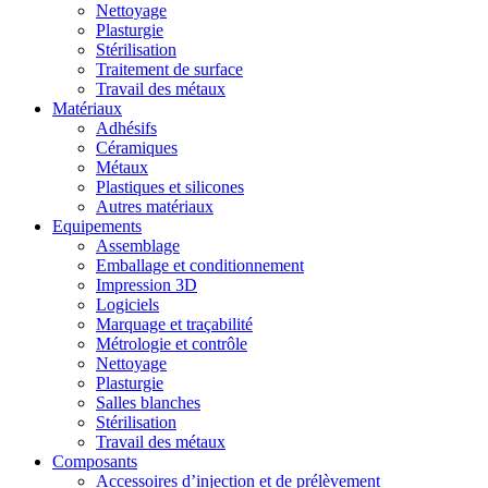
Nettoyage
Plasturgie
Stérilisation
Traitement de surface
Travail des métaux
Matériaux
Adhésifs
Céramiques
Métaux
Plastiques et silicones
Autres matériaux
Equipements
Assemblage
Emballage et conditionnement
Impression 3D
Logiciels
Marquage et traçabilité
Métrologie et contrôle
Nettoyage
Plasturgie
Salles blanches
Stérilisation
Travail des métaux
Composants
Accessoires d’injection et de prélèvement