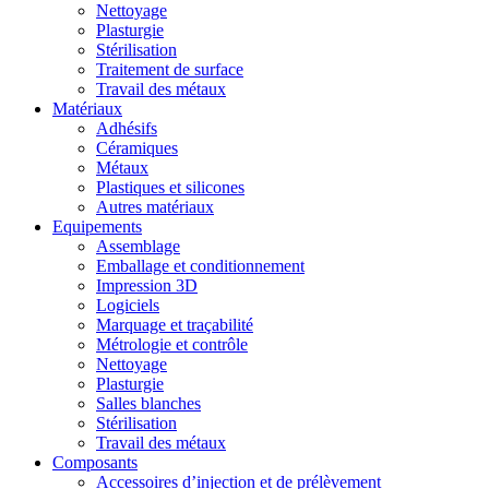
Nettoyage
Plasturgie
Stérilisation
Traitement de surface
Travail des métaux
Matériaux
Adhésifs
Céramiques
Métaux
Plastiques et silicones
Autres matériaux
Equipements
Assemblage
Emballage et conditionnement
Impression 3D
Logiciels
Marquage et traçabilité
Métrologie et contrôle
Nettoyage
Plasturgie
Salles blanches
Stérilisation
Travail des métaux
Composants
Accessoires d’injection et de prélèvement