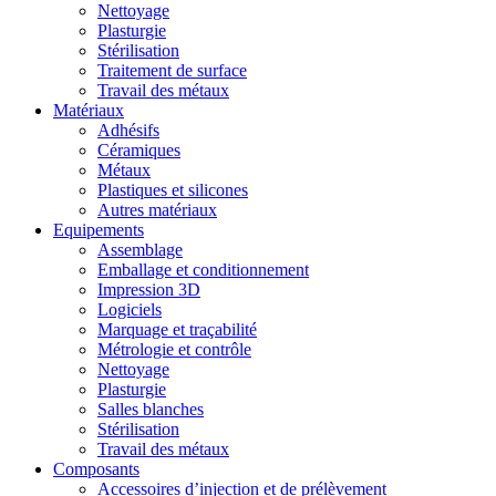
Nettoyage
Plasturgie
Stérilisation
Traitement de surface
Travail des métaux
Matériaux
Adhésifs
Céramiques
Métaux
Plastiques et silicones
Autres matériaux
Equipements
Assemblage
Emballage et conditionnement
Impression 3D
Logiciels
Marquage et traçabilité
Métrologie et contrôle
Nettoyage
Plasturgie
Salles blanches
Stérilisation
Travail des métaux
Composants
Accessoires d’injection et de prélèvement