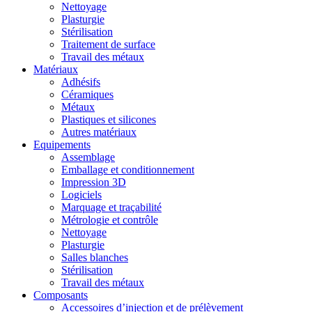
Nettoyage
Plasturgie
Stérilisation
Traitement de surface
Travail des métaux
Matériaux
Adhésifs
Céramiques
Métaux
Plastiques et silicones
Autres matériaux
Equipements
Assemblage
Emballage et conditionnement
Impression 3D
Logiciels
Marquage et traçabilité
Métrologie et contrôle
Nettoyage
Plasturgie
Salles blanches
Stérilisation
Travail des métaux
Composants
Accessoires d’injection et de prélèvement