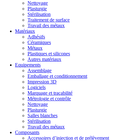
Nettoyage
Plasturgie
Stérilisation
Traitement de surface
Travail des métaux
Matériaux
Adhésifs
Céramiques
Métaux
Plastiques et silicones
Autres matériaux
Equipements
Assemblage
Emballage et conditionnement
Impression 3D
Logiciels
Marquage et traçabilité
Métrologie et contrôle
Nettoyage
Plasturgie
Salles blanches
Stérilisation
Travail des métaux
Composants
Accessoires d’injection et de prélèvement