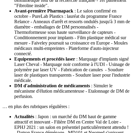
biomimétique issu de la recherche française - 1er pansement
"Fibroline inside".
Avant-première Pharmapack
: Le salon confirmé en
octobre - PureLab Plastics : lauréat du programme France
Relance - Anneaux d'arrêt et ressorts ondulés jusqu'à 3 mm de
diamètre - emballages de DM personnalisés -
Thermoformeuse sous haute surveillance de capteurs -
Conditionnement pour implants - Film plastique médical sur
mesure - Faiveley poursuit sa croissance en Europe - Moules
médicaux multi-empreintes - Plateforme d'auto-injecteur
connecté.
Equipements et procédés laser
: Marquage d'implants signé
Laser Cheval - Marquage noir conforme à l'UDI - Usinage de
polymère par laser UV - Fabrication de canules - Soudure
laser de plastiques transparents - Soudure laser pour l'industrie
médicale.
DM d'administration de médicaments
: Simuler le
mécanisme d'élution médicamenteuse - Etalonnage de DM de
perfusion.
… en plus des rubriques régulières :
Actualités
: Japon : un marché du DM haut de gamme
attractif et innovant - Filière DM en Centre Val de Loire -
EPHJ 2021 : un salon en présentiel particulièrement attendu !
- Datron France déménage - MD101 et Neomed s'unissent -