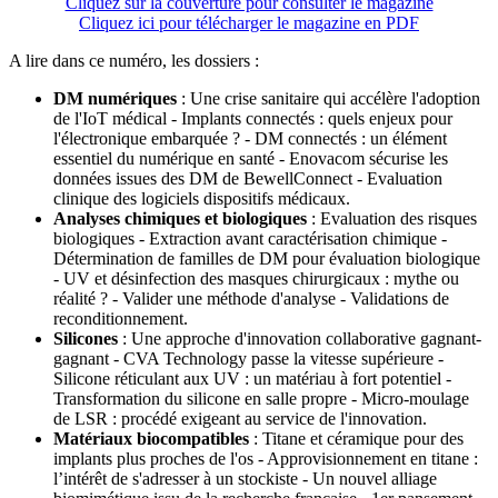
Cliquez sur la couverture pour consulter le magazine
Cliquez ici pour télécharger le magazine en PDF
A lire dans ce numéro, les dossiers :
DM numériques
: Une crise sanitaire qui accélère l'adoption
de l'IoT médical - Implants connectés : quels enjeux pour
l'électronique embarquée ? - DM connectés : un élément
essentiel du numérique en santé - Enovacom sécurise les
données issues des DM de BewellConnect - Evaluation
clinique des logiciels dispositifs médicaux.
Analyses chimiques et biologiques
: Evaluation des risques
biologiques - Extraction avant caractérisation chimique -
Détermination de familles de DM pour évaluation biologique
- UV et désinfection des masques chirurgicaux : mythe ou
réalité ? - Valider une méthode d'analyse - Validations de
reconditionnement.
Silicones
: Une approche d'innovation collaborative gagnant-
gagnant - CVA Technology passe la vitesse supérieure -
Silicone réticulant aux UV : un matériau à fort potentiel -
Transformation du silicone en salle propre - Micro-moulage
de LSR : procédé exigeant au service de l'innovation.
Matériaux biocompatibles
: Titane et céramique pour des
implants plus proches de l'os - Approvisionnement en titane :
l’intérêt de s'adresser à un stockiste - Un nouvel alliage