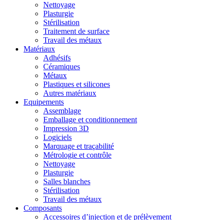
Nettoyage
Plasturgie
Stérilisation
Traitement de surface
Travail des métaux
Matériaux
Adhésifs
Céramiques
Métaux
Plastiques et silicones
Autres matériaux
Equipements
Assemblage
Emballage et conditionnement
Impression 3D
Logiciels
Marquage et traçabilité
Métrologie et contrôle
Nettoyage
Plasturgie
Salles blanches
Stérilisation
Travail des métaux
Composants
Accessoires d’injection et de prélèvement