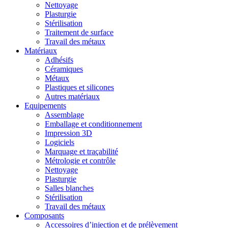
Nettoyage
Plasturgie
Stérilisation
Traitement de surface
Travail des métaux
Matériaux
Adhésifs
Céramiques
Métaux
Plastiques et silicones
Autres matériaux
Equipements
Assemblage
Emballage et conditionnement
Impression 3D
Logiciels
Marquage et traçabilité
Métrologie et contrôle
Nettoyage
Plasturgie
Salles blanches
Stérilisation
Travail des métaux
Composants
Accessoires d’injection et de prélèvement