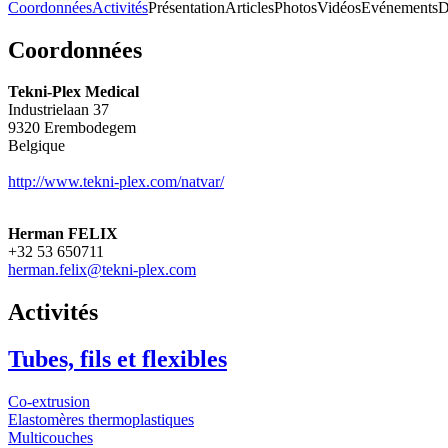
Coordonnées
Activités
Présentation
Articles
Photos
Vidéos
Evénements
D
Coordonnées
Tekni-Plex Medical
Industrielaan 37
9320
Erembodegem
Belgique
http://www.tekni-plex.com/natvar/
Herman FELIX
+32 53 650711
herman.felix@tekni-plex.com
Activités
Tubes, fils et flexibles
Co-extrusion
Elastomères thermoplastiques
Multicouches