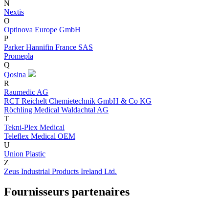
N
Nextis
O
Optinova Europe GmbH
P
Parker Hannifin France SAS
Promepla
Q
Qosina
R
Raumedic AG
RCT Reichelt Chemietechnik GmbH & Co KG
Röchling Medical Waldachtal AG
T
Tekni-Plex Medical
Teleflex Medical OEM
U
Union Plastic
Z
Zeus Industrial Products Ireland Ltd.
Fournisseurs partenaires