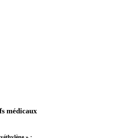
ifs médicaux
lyéthylène » :