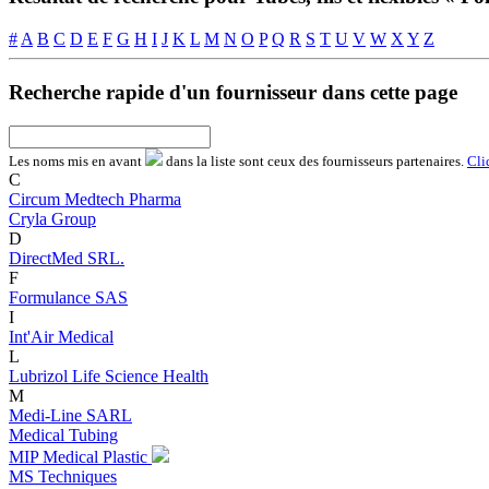
#
A
B
C
D
E
F
G
H
I
J
K
L
M
N
O
P
Q
R
S
T
U
V
W
X
Y
Z
Recherche rapide d'un fournisseur dans cette page
Les noms
mis en avant
dans la liste sont ceux des fournisseurs partenaires.
Cli
C
Circum Medtech Pharma
Cryla Group
D
DirectMed SRL.
F
Formulance SAS
I
Int'Air Medical
L
Lubrizol Life Science Health
M
Medi-Line SARL
Medical Tubing
MIP Medical Plastic
MS Techniques