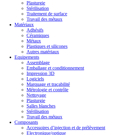
Plasturgie
Stérilisation
Traitement de surface
Travail des métaux
Matériaux
Adhésifs
Céramiques
Métaux
Plastiques et silicones
Autres matériaux
Equipements
Assemblage
Emballage et conditionnement
Impression 3D
Logiciels
Marquage et traçabilité
Métrologie et contrôle
Nettoyage
Plasturgie
Salles blanches
Stérilisation
Travail des métaux
Composants
Accessoires d’injection et de prélèvement
Electronique/optique