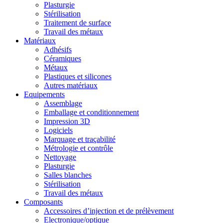
Plasturgie
Stérilisation
Traitement de surface
Travail des métaux
Matériaux
Adhésifs
Céramiques
Métaux
Plastiques et silicones
Autres matériaux
Equipements
Assemblage
Emballage et conditionnement
Impression 3D
Logiciels
Marquage et traçabilité
Métrologie et contrôle
Nettoyage
Plasturgie
Salles blanches
Stérilisation
Travail des métaux
Composants
Accessoires d’injection et de prélèvement
Electronique/optique