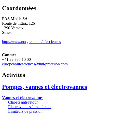
Coordonnées
FAS Medic SA
Route de l'Etraz 126
1290
Versoix
Suisse
http://www.norgren.com/lifesciences
Contact
+41 22 775 10 00
europeanlifesciences@imi-precision.com
Activités
Pompes, vannes et électrovannes
Vannes et électrovannes
Clapets anti-retour
Electrovannes à membrane
Limiteurs de pression