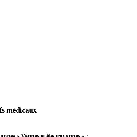
ifs médicaux
annes « Vannes et électrovannes » :