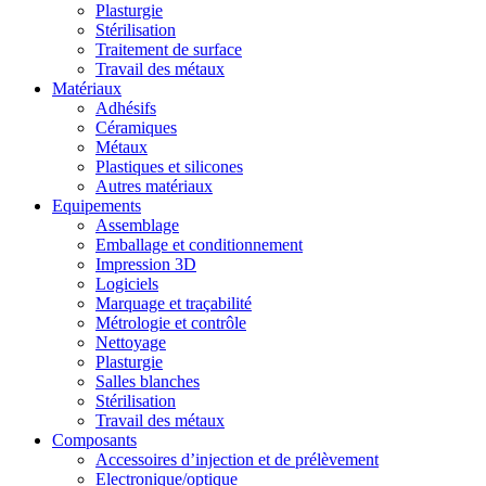
Plasturgie
Stérilisation
Traitement de surface
Travail des métaux
Matériaux
Adhésifs
Céramiques
Métaux
Plastiques et silicones
Autres matériaux
Equipements
Assemblage
Emballage et conditionnement
Impression 3D
Logiciels
Marquage et traçabilité
Métrologie et contrôle
Nettoyage
Plasturgie
Salles blanches
Stérilisation
Travail des métaux
Composants
Accessoires d’injection et de prélèvement
Electronique/optique