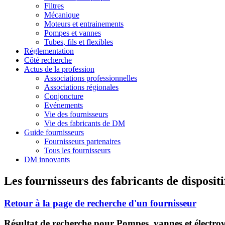
Filtres
Mécanique
Moteurs et entrainements
Pompes et vannes
Tubes, fils et flexibles
Réglementation
Côté recherche
Actus de la profession
Associations professionnelles
Associations régionales
Conjoncture
Evénements
Vie des fournisseurs
Vie des fabricants de DM
Guide fournisseurs
Fournisseurs partenaires
Tous les fournisseurs
DM innovants
Les fournisseurs des fabricants de disposit
Retour à la page de recherche d'un fournisseur
Résultat de recherche pour Pompes, vannes et électrov