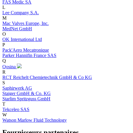
FAS Medic SA
L
Lee Company S.A.
M
Mac Valves Europe, Inc.
MedNet GmbH
O
OK International Ltd
P
Pack'Aero Mecatronique
Parker Hannifin France SAS
Q
Qosina
R
RCT Reichelt Chemietechnik GmbH & Co KG
S
Saphirwerk AG
Staiger GmbH & Co. KG
Starlim Spritzguss GmbH
T
Tekceleo SAS
W
Watson Marlow Fluid Technology
Fournisseurs partenaires