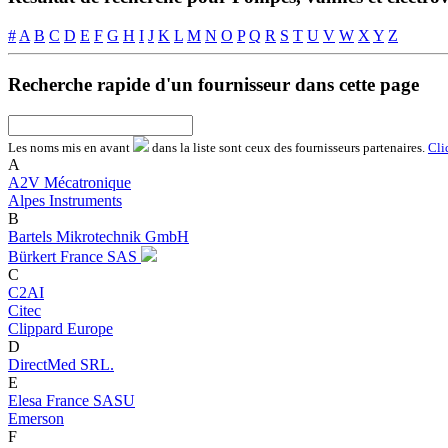
#
A
B
C
D
E
F
G
H
I
J
K
L
M
N
O
P
Q
R
S
T
U
V
W
X
Y
Z
Recherche rapide d'un fournisseur dans cette page
Les noms
mis en avant
dans la liste sont ceux des fournisseurs partenaires.
Cli
A
A2V Mécatronique
Alpes Instruments
B
Bartels Mikrotechnik GmbH
Bürkert France SAS
C
C2AI
Citec
Clippard Europe
D
DirectMed SRL.
E
Elesa France SASU
Emerson
F