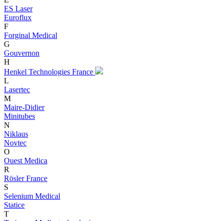
ES Laser
Euroflux
F
Forginal Medical
G
Gouvernon
H
Henkel Technologies France
L
Lasertec
M
Maire-Didier
Minitubes
N
Niklaus
Novtec
O
Ouest Medica
R
Rösler France
S
Selenium Medical
Statice
T