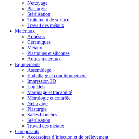
Nettoyage
Plasturgie
Stérilisation
Traitement de surface
Travail des métaux
Matériaux
Adhésifs
Céramiques
Métaux
Plastiques et silicones
Autres matériaux
Equipements
Assemblage
Emballage et conditionnement
Impression 3D
Logiciels
Marquage et traçabilité
Métrologie et contrôle
Nettoyage
Plasturgie
Salles blanches
Stérilisation
Travail des métaux
Composants
Accessoires d’injection et de prélèvement