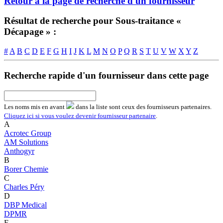
Retour à la page de recherche d'un fournisseur
Résultat de recherche pour Sous-traitance «
Décapage » :
#
A
B
C
D
E
F
G
H
I
J
K
L
M
N
O
P
Q
R
S
T
U
V
W
X
Y
Z
Recherche rapide d'un fournisseur dans cette page
Les noms
mis en avant
dans la liste sont ceux des fournisseurs partenaires.
Cliquez ici si vous voulez devenir fournisseur partenaire
.
A
Acrotec Group
AM Solutions
Anthogyr
B
Borer Chemie
C
Charles Péry
D
DBP Medical
DPMR
E