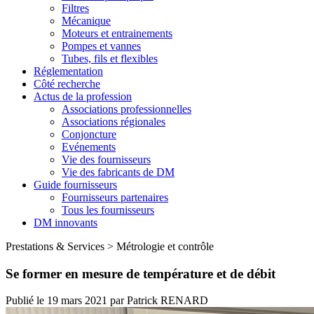
Filtres
Mécanique
Moteurs et entrainements
Pompes et vannes
Tubes, fils et flexibles
Réglementation
Côté recherche
Actus de la profession
Associations professionnelles
Associations régionales
Conjoncture
Evénements
Vie des fournisseurs
Vie des fabricants de DM
Guide fournisseurs
Fournisseurs partenaires
Tous les fournisseurs
DM innovants
Prestations & Services
>
Métrologie et contrôle
Se former en mesure de température et de débit
Publié le
19 mars 2021
par
Patrick RENARD