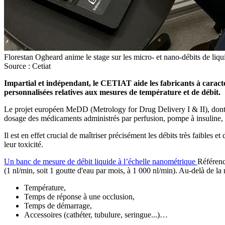
Florestan Ogheard anime le stage sur les micro- et nano-débits de liqu
Source : Cetiat
Impartial et indépendant, le CETIAT aide les fabricants à caractér
personnalisées relatives aux mesures de température et de débit.
Le projet européen MeDD (Metrology for Drug Delivery I & II), dont l
dosage des médicaments administrés par perfusion, pompe à insuline,
Il est en effet crucial de maîtriser précisément les débits très faibles
leur toxicité.
Un banc de mesure de débit liquide à l’échelle nanométrique
Référenc
(1 nl/min, soit 1 goutte d'eau par mois, à 1 000 nl/min). Au-delà de la 
Température,
Temps de réponse à une occlusion,
Temps de démarrage,
Accessoires (cathéter, tubulure, seringue...)…