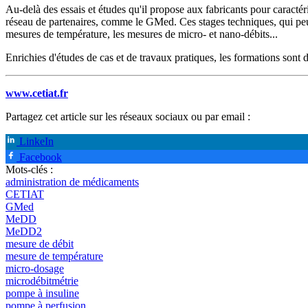
Au-delà des essais et études qu'il propose aux fabricants pour caracté
réseau de partenaires, comme le GMed. Ces stages techniques, qui peu
mesures de température, les mesures de micro- et nano-débits...
Enrichies d'études de cas et de travaux pratiques, les formations son
www.cetiat.fr
Partagez cet article sur les réseaux sociaux ou par email :
LinkeIn
Facebook
Mots-clés :
administration de médicaments
CETIAT
GMed
MeDD
MeDD2
mesure de débit
mesure de température
micro-dosage
microdébitmétrie
pompe à insuline
pompe à perfusion