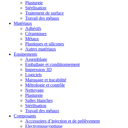
Plasturgie
Stérilisation
Traitement de surface
Travail des métaux
Matériaux
Adhésifs
Céramiques
Métaux
Plastiques et silicones
Autres matériaux
Equipements
Assemblage
Emballage et conditionnement
Impression 3D
Logiciels
Marquage et traçabilité
Métrologie et contrôle
Nettoyage
Plasturgie
Salles blanches
Stérilisation
Travail des métaux
Composants
Accessoires d’injection et de prélèvement
Electronique/optique