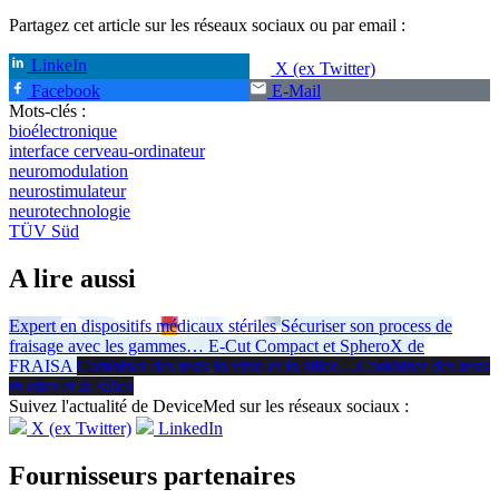
Partagez cet article sur les réseaux sociaux ou par email :
LinkeIn
X (ex Twitter)
Facebook
E-Mail
Mots-clés :
bioélectronique
interface cerveau-ordinateur
neuromodulation
neurostimulateur
neurotechnologie
TÜV Süd
A lire aussi
Expert en dispositifs médicaux stériles
Sécuriser son process de
fraisage avec les gammes
…
E-Cut Compact et SpheroX de
FRAISA
Combiner des tests in vitro et in silico
…
Combiner des tests
in vitro
et
in silico
Suivez l'actualité de DeviceMed sur les réseaux sociaux :
X (ex Twitter)
LinkedIn
Fournisseurs partenaires