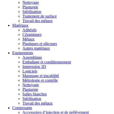
Nettoyage
Plasturgie
Stérilisation
Traitement de surface
Travail des métaux
Matériaux
Adhésifs
Céramiques
Métaux
Plastiques et silicones
Autres matériaux
Equipements
Assemblage
Emballage et conditionnement
Impression 3D
Logiciels
Marquage et traçabilité
Métrologie et contrôle
Nettoyage
Plasturgie
Salles blanches
Stérilisation
Travail des métaux
Composants
Accessoires d’injection et de prélèvement