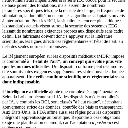
neurostimulateurs implantables et la série IEC 60601 pour la sécurité
de base posent des fondations, mais laissent de nombreux
paramètres spécifiques tels que la densité de charge, la fréquence de
stimulation, la durabilité ou encore les algorithmes adaptatifs ouverts
à interprétation. Pour les BCI, la situation est encore plus critique :
les standards actuels visent surtout la sécurité des systèmes EEG,
laissant de nombreuses exigences propres aux dispositifs sans cadre
défini. Les fabricants doivent donc s’appuyer sur la littérature
scientifique, les lignes directrices réglementaires et l’état de l’art, au-
delà des seules normes harmonisées.
Le Règlement européen sur les dispositifs médicaux (MDR) impose
la conformité à
"l’état de l’art", un concept qui évolue plus vite
que les normes officielles
. Un dispositif conforme peut néanmoins
être soumis à des exigences supplémentaires si de nouvelles données
apparaissent.
Une veille continue scientifique et réglementaire est
donc indispensable.
L’intelligence artificielle
ajoute une complexité supplémentaire.
Selon la Loi européenne sur l’IA, les dispositifs médicaux pilotés
par IA, y compris les BCI, sont classés "à haut risque", nécessitant
gouvernance stricte des données, contrôle des biais et transparence.
Aux États-Unis, la FDA affine aussi ses règles pour les dispositifs
intégrant l’apprentissage automatique. Répondre à ces obligations
exige une planification en amont, car l’adaptation
a posteriori
est
coûteuse et longue.