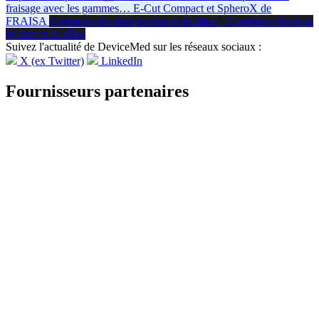
fraisage avec les gammes
…
E-Cut Compact et SpheroX de
FRAISA
Combiner des tests in vitro et in silico
…
Combiner des tests
in vitro
et
in silico
Suivez l'actualité de DeviceMed sur les réseaux sociaux :
X (ex Twitter)
LinkedIn
Fournisseurs partenaires