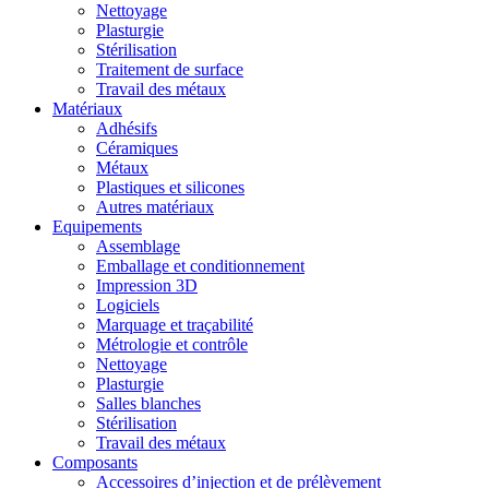
Nettoyage
Plasturgie
Stérilisation
Traitement de surface
Travail des métaux
Matériaux
Adhésifs
Céramiques
Métaux
Plastiques et silicones
Autres matériaux
Equipements
Assemblage
Emballage et conditionnement
Impression 3D
Logiciels
Marquage et traçabilité
Métrologie et contrôle
Nettoyage
Plasturgie
Salles blanches
Stérilisation
Travail des métaux
Composants
Accessoires d’injection et de prélèvement