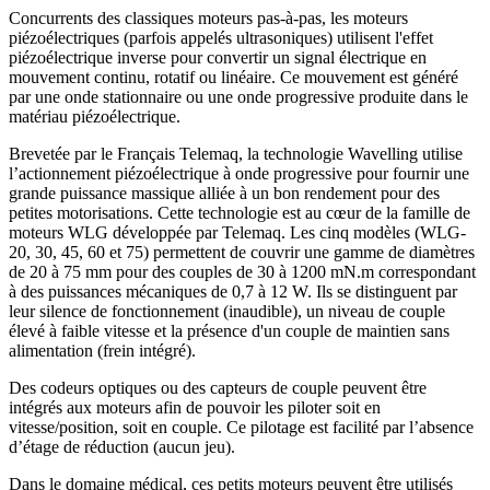
Concurrents des classiques moteurs pas-à-pas, les moteurs
piézoélectriques (parfois appelés ultrasoniques) utilisent l'effet
piézoélectrique inverse pour convertir un signal électrique en
mouvement continu, rotatif ou linéaire. Ce mouvement est généré
par une onde stationnaire ou une onde progressive produite dans le
matériau piézoélectrique.
Brevetée par le Français Telemaq, la technologie Wavelling utilise
l’actionnement piézoélectrique à onde progressive pour fournir une
grande puissance massique alliée à un bon rendement pour des
petites motorisations. Cette technologie est au cœur de la famille de
moteurs WLG développée par Telemaq. Les cinq modèles (WLG-
20, 30, 45, 60 et 75) permettent de couvrir une gamme de diamètres
de 20 à 75 mm pour des couples de 30 à 1200 mN.m correspondant
à des puissances mécaniques de 0,7 à 12 W. Ils se distinguent par
leur silence de fonctionnement (inaudible), un niveau de couple
élevé à faible vitesse et la présence d'un couple de maintien sans
alimentation (frein intégré).
Des codeurs optiques ou des capteurs de couple peuvent être
intégrés aux moteurs afin de pouvoir les piloter soit en
vitesse/position, soit en couple. Ce pilotage est facilité par l’absence
d’étage de réduction (aucun jeu).
Dans le domaine médical, ces petits moteurs peuvent être utilisés