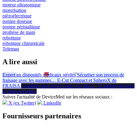
moteur ultrasonique
motorisation
piézoélectrique
pompe doseuse
pompe péristaltique
prothèse de main
robotique
robotique chirurgicale
Telemaq
A lire aussi
Expert en dispositifs médicaux stériles
Sécuriser son process de
fraisage avec les gammes
…
E-Cut Compact et SpheroX de
FRAISA
Combiner des tests in vitro et in silico
…
Combiner des tests
in vitro
et
in silico
Suivez l'actualité de DeviceMed sur les réseaux sociaux :
X (ex Twitter)
LinkedIn
Fournisseurs partenaires