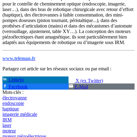
pour le contrôle de cheminement optique (endoscopie, imagerie,
laser…), dans des bras de robotique chirurgicale avec retour d’effort
(haptique), des électrovannes à faible consommation, des mini-
pompes doseuses (piston tournant, péristaltique...), dans des
prothèses d’articulation (mains) et dans des mécanismes d’automate
(verrouillage, ajustement, table XY…). La conception des moteurs
piézoélectriques étant amagnétique, ils sont particulièrement bien
adaptés aux équipements de robotique ou d’imagerie sous IRM.
www.telemaq.fr
Partagez cet article sur les réseaux sociaux ou par email :
LinkeIn
X (ex Twitter)
Facebook
E-Mail
Mots-clés :
électrovanne
endoscopie
haptique
imagerie médicale
IRM
laser
moteur
moteur piézoélectrique