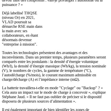
devoir faire des compromis : vais-je privilégier l’autonomie ou la
puissance ? »
Déjà labellisé THQSE
(niveau Or) en 2021,
VLAD poursuit sa
démarche RSE main dans
la main avec ses
collaborateurs, en étant
désormais devenue
"entreprise à mission".
Toutes les technologies présentent des avantages et des
inconvénients. Dans un premier temps, plusieurs paramètres seront
comparés entre les postulants : la densité d’énergie volumique
(Wh/l), la densité d’énergie massique (Wh/kg), la tension nominale
(V), le nombres de cycles, la gamme de température (°C),
l’autodécharge (%/mois), le courant maximum admissible en
charge/décharge (A) et l’impédance interne (mΩ).
La batterie travaillera-t-elle en mode "Cyclage" ou "Backup" ? «
Cela aura un impact sur le mode de charge à concevoir », explique
Stéphane Jaud. « Il ne faut pas oublier de préciser si le dispositif
disposera de plusieurs sources d’alimentation ».
Il est également important de bien identifier les zones de