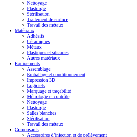
Nettoyage
Plasturgie
Stérilisation
Traitement de surface
Travail des métaux
Matériaux
Adhésifs
Céramiques
Métaux
Plastiques et silicones
Autres matériaux
Equipements
Assemblage
Emballage et conditionnement
Impression 3D
Logiciels
Marquage et traçabilité
Métrologie et contrôle
Nettoyage
Plasturgie
Salles blanches
Stérilisation
Travail des métaux
Composants
Accessoires d’injection et de prélèvement