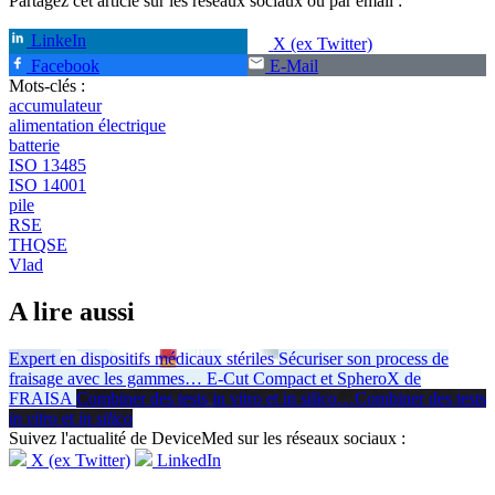
Partagez cet article sur les réseaux sociaux ou par email :
LinkeIn
X (ex Twitter)
Facebook
E-Mail
Mots-clés :
accumulateur
alimentation électrique
batterie
ISO 13485
ISO 14001
pile
RSE
THQSE
Vlad
A lire aussi
Expert en dispositifs médicaux stériles
Sécuriser son process de
fraisage avec les gammes
…
E-Cut Compact et SpheroX de
FRAISA
Combiner des tests in vitro et in silico
…
Combiner des tests
in vitro
et
in silico
Suivez l'actualité de DeviceMed sur les réseaux sociaux :
X (ex Twitter)
LinkedIn