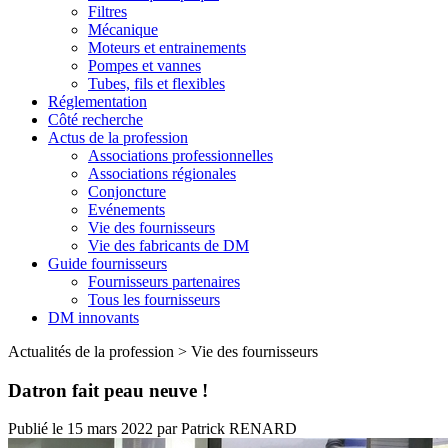
Filtres
Mécanique
Moteurs et entrainements
Pompes et vannes
Tubes, fils et flexibles
Réglementation
Côté recherche
Actus de la profession
Associations professionnelles
Associations régionales
Conjoncture
Evénements
Vie des fournisseurs
Vie des fabricants de DM
Guide fournisseurs
Fournisseurs partenaires
Tous les fournisseurs
DM innovants
Actualités de la profession
>
Vie des fournisseurs
Datron fait peau neuve !
Publié le
15 mars 2022
par
Patrick RENARD