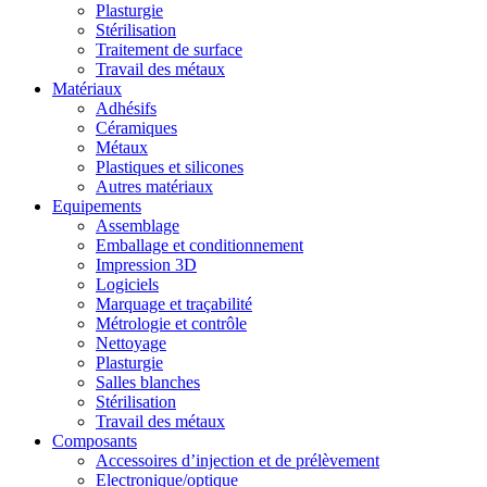
Plasturgie
Stérilisation
Traitement de surface
Travail des métaux
Matériaux
Adhésifs
Céramiques
Métaux
Plastiques et silicones
Autres matériaux
Equipements
Assemblage
Emballage et conditionnement
Impression 3D
Logiciels
Marquage et traçabilité
Métrologie et contrôle
Nettoyage
Plasturgie
Salles blanches
Stérilisation
Travail des métaux
Composants
Accessoires d’injection et de prélèvement
Electronique/optique