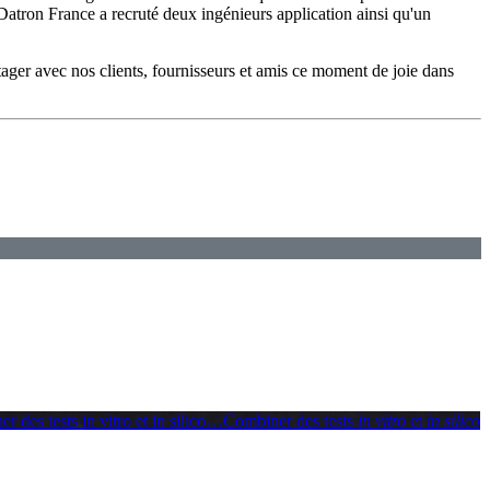
Datron France a recruté deux ingénieurs application ainsi qu'un
tager avec nos clients, fournisseurs et amis ce moment de joie dans
 des tests in vitro et in silico
…
Combiner des tests
in vitro
et
in silico