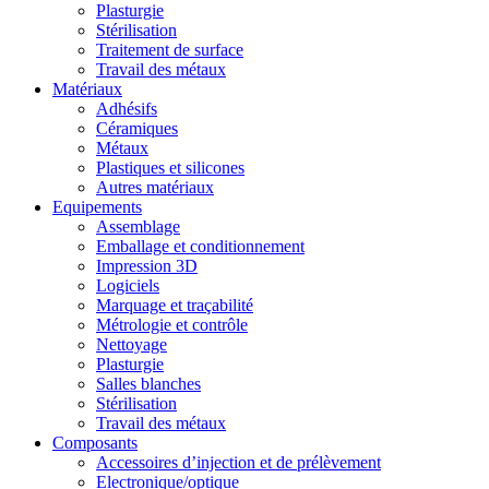
Plasturgie
Stérilisation
Traitement de surface
Travail des métaux
Matériaux
Adhésifs
Céramiques
Métaux
Plastiques et silicones
Autres matériaux
Equipements
Assemblage
Emballage et conditionnement
Impression 3D
Logiciels
Marquage et traçabilité
Métrologie et contrôle
Nettoyage
Plasturgie
Salles blanches
Stérilisation
Travail des métaux
Composants
Accessoires d’injection et de prélèvement
Electronique/optique