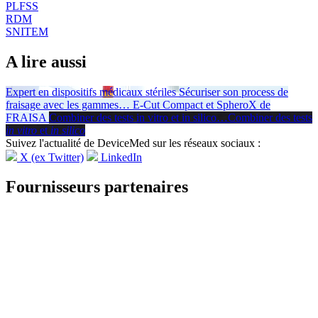
PLFSS
RDM
SNITEM
A lire aussi
Expert en dispositifs médicaux stériles
Sécuriser son process de
fraisage avec les gammes
…
E-Cut Compact et SpheroX de
FRAISA
Combiner des tests in vitro et in silico
…
Combiner des tests
in vitro
et
in silico
Suivez l'actualité de DeviceMed sur les réseaux sociaux :
X (ex Twitter)
LinkedIn
Fournisseurs partenaires