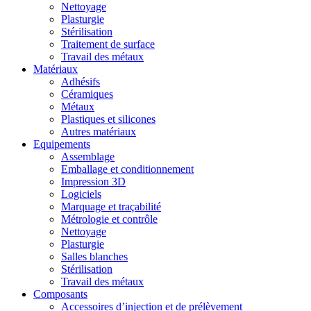
Nettoyage
Plasturgie
Stérilisation
Traitement de surface
Travail des métaux
Matériaux
Adhésifs
Céramiques
Métaux
Plastiques et silicones
Autres matériaux
Equipements
Assemblage
Emballage et conditionnement
Impression 3D
Logiciels
Marquage et traçabilité
Métrologie et contrôle
Nettoyage
Plasturgie
Salles blanches
Stérilisation
Travail des métaux
Composants
Accessoires d’injection et de prélèvement