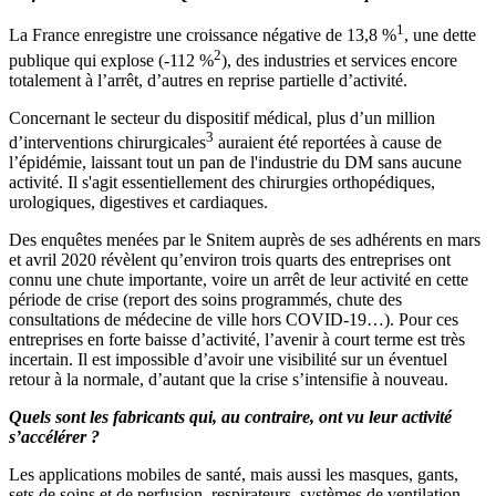
1
La France enregistre une croissance négative de 13,8 %
, une dette
2
publique qui explose (-112 %
), des industries et services encore
totalement à l’arrêt, d’autres en reprise partielle d’activité.
Concernant le secteur du dispositif médical, plus d’un million
3
d’interventions chirurgicales
auraient été reportées à cause de
l’épidémie, laissant tout un pan de l'industrie du DM sans aucune
activité. Il s'agit essentiellement des chirurgies orthopédiques,
urologiques, digestives et cardiaques.
Des enquêtes menées par le Snitem auprès de ses adhérents en mars
et avril 2020 révèlent qu’environ trois quarts des entreprises ont
connu une chute importante, voire un arrêt de leur activité en cette
période de crise (report des soins programmés, chute des
consultations de médecine de ville hors COVID-19…). Pour ces
entreprises en forte baisse d’activité, l’avenir à court terme est très
incertain. Il est impossible d’avoir une visibilité sur un éventuel
retour à la normale, d’autant que la crise s’intensifie à nouveau.
Quels sont les fabricants qui, au contraire, ont vu leur activité
s’accélérer ?
Les applications mobiles de santé, mais aussi les masques, gants,
sets de soins et de perfusion, respirateurs, systèmes de ventilation,