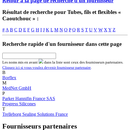
Retour à la page de recherche d'un fournisseur
Résultat de recherche pour Tubes, fils et flexibles «
Caoutchouc » :
#
A
B
C
D
E
F
G
H
I
J
K
L
M
N
O
P
Q
R
S
T
U
V
W
X
Y
Z
Recherche rapide d'un fournisseur dans cette page
Les noms
mis en avant
dans la liste sont ceux des fournisseurs partenaires.
Cliquez ici si vous voulez devenir fournisseur partenaire
.
B
Borflex
M
MedNet GmbH
P
Parker Hannifin France SAS
Progress Silicones
T
Trelleborg Sealing Solutions France
Fournisseurs partenaires