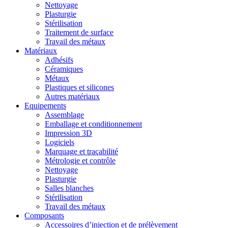
Nettoyage
Plasturgie
Stérilisation
Traitement de surface
Travail des métaux
Matériaux
Adhésifs
Céramiques
Métaux
Plastiques et silicones
Autres matériaux
Equipements
Assemblage
Emballage et conditionnement
Impression 3D
Logiciels
Marquage et traçabilité
Métrologie et contrôle
Nettoyage
Plasturgie
Salles blanches
Stérilisation
Travail des métaux
Composants
Accessoires d’injection et de prélèvement