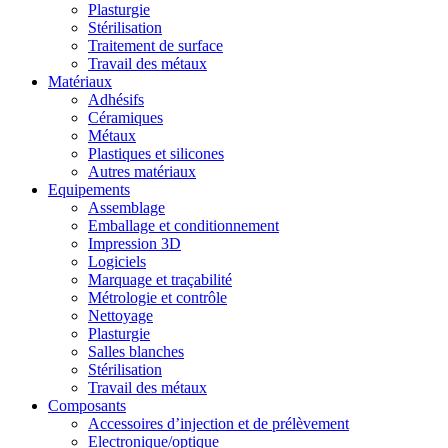
Plasturgie
Stérilisation
Traitement de surface
Travail des métaux
Matériaux
Adhésifs
Céramiques
Métaux
Plastiques et silicones
Autres matériaux
Equipements
Assemblage
Emballage et conditionnement
Impression 3D
Logiciels
Marquage et traçabilité
Métrologie et contrôle
Nettoyage
Plasturgie
Salles blanches
Stérilisation
Travail des métaux
Composants
Accessoires d’injection et de prélèvement
Electronique/optique