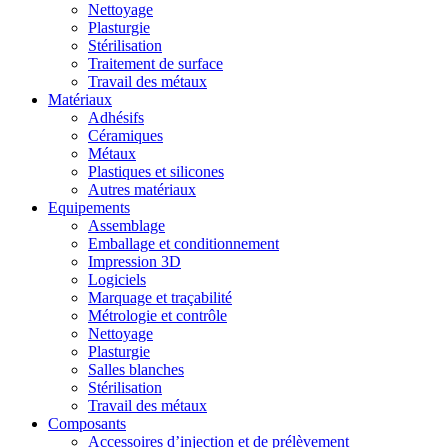
Nettoyage
Plasturgie
Stérilisation
Traitement de surface
Travail des métaux
Matériaux
Adhésifs
Céramiques
Métaux
Plastiques et silicones
Autres matériaux
Equipements
Assemblage
Emballage et conditionnement
Impression 3D
Logiciels
Marquage et traçabilité
Métrologie et contrôle
Nettoyage
Plasturgie
Salles blanches
Stérilisation
Travail des métaux
Composants
Accessoires d’injection et de prélèvement