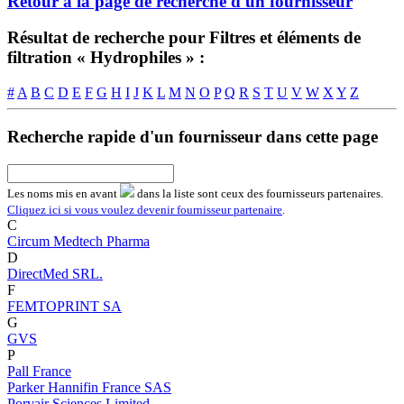
Retour à la page de recherche d'un fournisseur
Résultat de recherche pour Filtres et éléments de
filtration « Hydrophiles » :
#
A
B
C
D
E
F
G
H
I
J
K
L
M
N
O
P
Q
R
S
T
U
V
W
X
Y
Z
Recherche rapide d'un fournisseur dans cette page
Les noms
mis en avant
dans la liste sont ceux des fournisseurs partenaires.
Cliquez ici si vous voulez devenir fournisseur partenaire
.
C
Circum Medtech Pharma
D
DirectMed SRL.
F
FEMTOPRINT SA
G
GVS
P
Pall France
Parker Hannifin France SAS
Porvair Sciences Limited