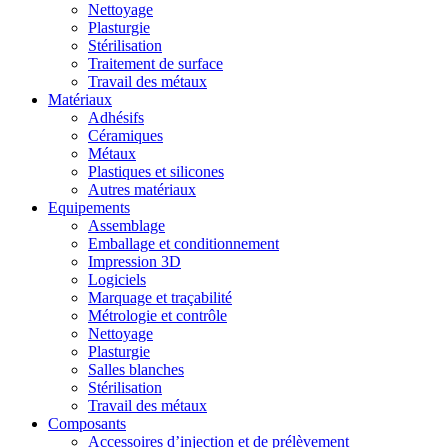
Nettoyage
Plasturgie
Stérilisation
Traitement de surface
Travail des métaux
Matériaux
Adhésifs
Céramiques
Métaux
Plastiques et silicones
Autres matériaux
Equipements
Assemblage
Emballage et conditionnement
Impression 3D
Logiciels
Marquage et traçabilité
Métrologie et contrôle
Nettoyage
Plasturgie
Salles blanches
Stérilisation
Travail des métaux
Composants
Accessoires d’injection et de prélèvement