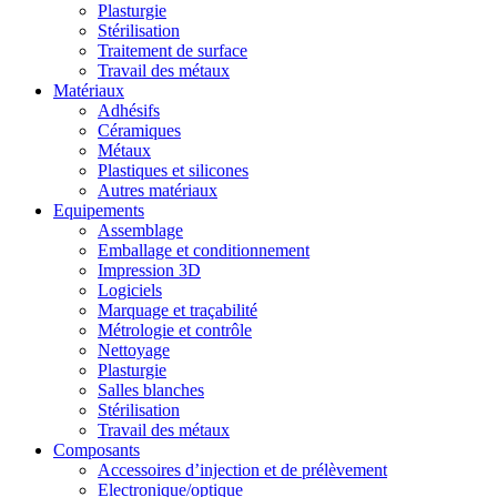
Plasturgie
Stérilisation
Traitement de surface
Travail des métaux
Matériaux
Adhésifs
Céramiques
Métaux
Plastiques et silicones
Autres matériaux
Equipements
Assemblage
Emballage et conditionnement
Impression 3D
Logiciels
Marquage et traçabilité
Métrologie et contrôle
Nettoyage
Plasturgie
Salles blanches
Stérilisation
Travail des métaux
Composants
Accessoires d’injection et de prélèvement
Electronique/optique