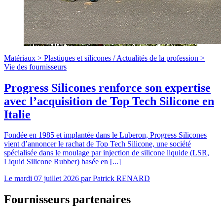
Matériaux >
Plastiques et silicones
/
Actualités de la profession >
Vie des fournisseurs
Progress Silicones renforce son expertise
avec l’acquisition de Top Tech Silicone en
Italie
Fondée en 1985 et implantée dans le Luberon, Progress Silicones
vient d’annoncer le rachat de Top Tech Silicone, une société
spécialisée dans le moulage par injection de silicone liquide (LSR,
Liquid Silicone Rubber) basée en [...]
Le
mardi 07 juillet 2026
par
Patrick RENARD
Fournisseurs partenaires