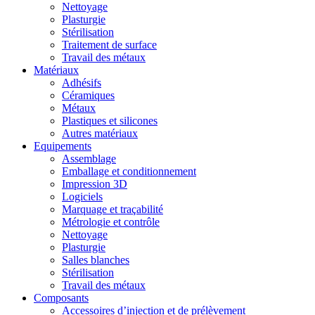
Nettoyage
Plasturgie
Stérilisation
Traitement de surface
Travail des métaux
Matériaux
Adhésifs
Céramiques
Métaux
Plastiques et silicones
Autres matériaux
Equipements
Assemblage
Emballage et conditionnement
Impression 3D
Logiciels
Marquage et traçabilité
Métrologie et contrôle
Nettoyage
Plasturgie
Salles blanches
Stérilisation
Travail des métaux
Composants
Accessoires d’injection et de prélèvement