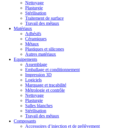
Nettoyage
Plasturgie
Stérilisation
Traitement de surface
Travail des métaux
Matériaux
Adhésifs
Céramiques
Métaux
Plastiques et silicones
Autres matériaux
Equipements
Assemblage
Emballage et conditionnement
Impression 3D
Logiciels
Marquage et traçabilité
Métrologie et contrôle
Nettoyage
Plasturgie
Salles blanches
Stérilisation
Travail des métaux
Composants
Accessoires d’injection et de prélèvement