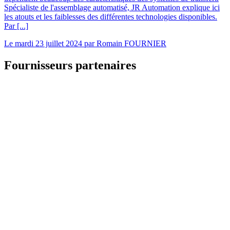
Spécialiste de l'assemblage automatisé, JR Automation explique ici
les atouts et les faiblesses des différentes technologies disponibles.
Par [...]
Le
mardi 23 juillet 2024
par
Romain FOURNIER
Fournisseurs partenaires