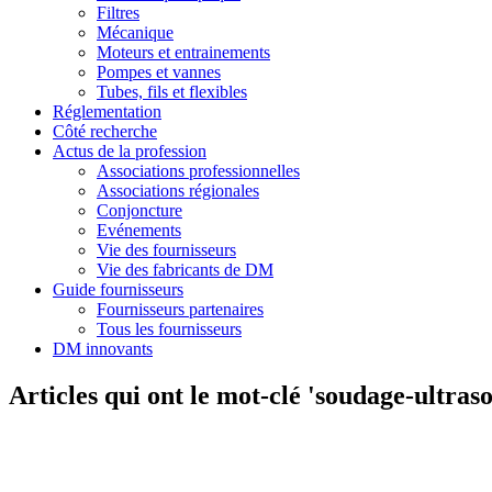
Filtres
Mécanique
Moteurs et entrainements
Pompes et vannes
Tubes, fils et flexibles
Réglementation
Côté recherche
Actus de la profession
Associations professionnelles
Associations régionales
Conjoncture
Evénements
Vie des fournisseurs
Vie des fabricants de DM
Guide fournisseurs
Fournisseurs partenaires
Tous les fournisseurs
DM innovants
Articles qui ont le mot-clé 'soudage-ultraso