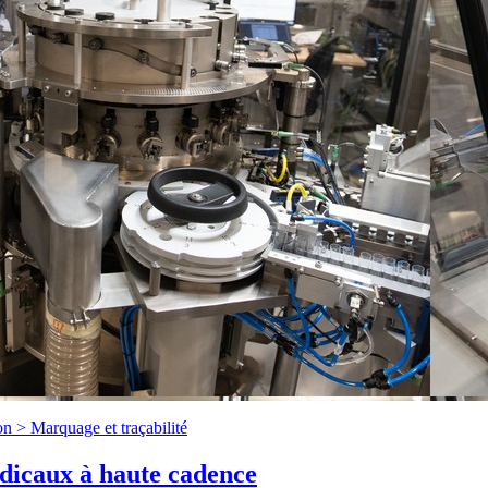
on >
Marquage et traçabilité
édicaux à haute cadence