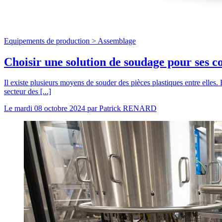
Equipements de production >
Assemblage
Choisir une solution de soudage pour ses c
Il existe plusieurs moyens de souder des pièces plastiques entre elles
secteur des [...]
Le
mardi 08 octobre 2024
par
Patrick RENARD