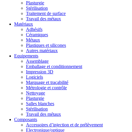
Plasturgie
Stérilisation
Traitement de surface
Travail des métaux
Matériaux
Adhésifs
Céramiques
Métaux
Plastiques et silicones
Autres matériaux
Equipements
Assemblage
Emballage et conditionnement
Impression 3D
Logiciels
Marquage et traçabilité
Métrologie et contrôle
Nettoyage
Plasturgie
Salles blanches
Stérilisation
Travail des métaux
Composants
Accessoires d’injection et de prélèvement
Electronique/optique