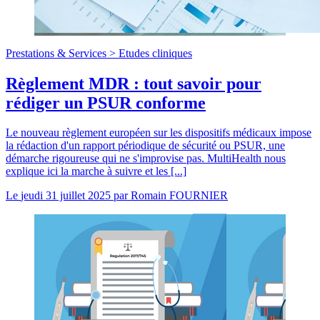
Prestations & Services >
Etudes cliniques
Règlement MDR : tout savoir pour
rédiger un PSUR conforme
Le nouveau règlement européen sur les dispositifs médicaux impose
la rédaction d'un rapport périodique de sécurité ou PSUR, une
démarche rigoureuse qui ne s'improvise pas. MultiHealth nous
explique ici la marche à suivre et les [...]
Le
jeudi 31 juillet 2025
par
Romain FOURNIER