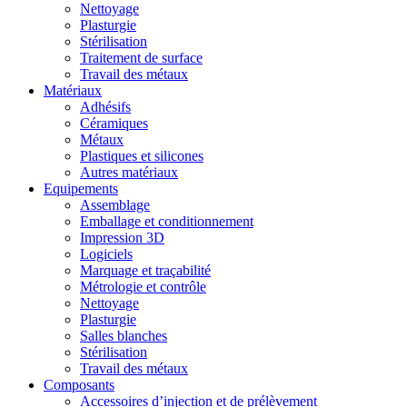
Nettoyage
Plasturgie
Stérilisation
Traitement de surface
Travail des métaux
Matériaux
Adhésifs
Céramiques
Métaux
Plastiques et silicones
Autres matériaux
Equipements
Assemblage
Emballage et conditionnement
Impression 3D
Logiciels
Marquage et traçabilité
Métrologie et contrôle
Nettoyage
Plasturgie
Salles blanches
Stérilisation
Travail des métaux
Composants
Accessoires d’injection et de prélèvement