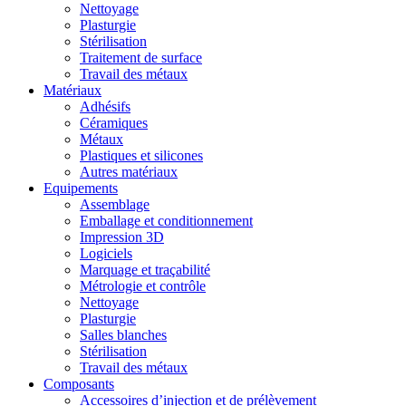
Nettoyage
Plasturgie
Stérilisation
Traitement de surface
Travail des métaux
Matériaux
Adhésifs
Céramiques
Métaux
Plastiques et silicones
Autres matériaux
Equipements
Assemblage
Emballage et conditionnement
Impression 3D
Logiciels
Marquage et traçabilité
Métrologie et contrôle
Nettoyage
Plasturgie
Salles blanches
Stérilisation
Travail des métaux
Composants
Accessoires d’injection et de prélèvement