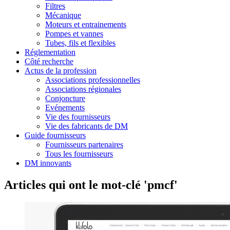
Filtres
Mécanique
Moteurs et entrainements
Pompes et vannes
Tubes, fils et flexibles
Réglementation
Côté recherche
Actus de la profession
Associations professionnelles
Associations régionales
Conjoncture
Evénements
Vie des fournisseurs
Vie des fabricants de DM
Guide fournisseurs
Fournisseurs partenaires
Tous les fournisseurs
DM innovants
Articles qui ont le mot-clé 'pmcf'