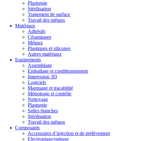
Plasturgie
Stérilisation
Traitement de surface
Travail des métaux
Matériaux
Adhésifs
Céramiques
Métaux
Plastiques et silicones
Autres matériaux
Equipements
Assemblage
Emballage et conditionnement
Impression 3D
Logiciels
Marquage et traçabilité
Métrologie et contrôle
Nettoyage
Plasturgie
Salles blanches
Stérilisation
Travail des métaux
Composants
Accessoires d’injection et de prélèvement
Electronique/optique