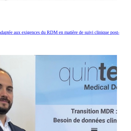
adaptée aux exigences du RDM en matière de suivi clinique post-