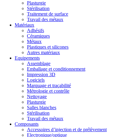
Plasturgie
Stérilisation
Traitement de surface
Travail des métaux
Matériaux
Adhésifs
Céramiques
Métaux
Plastiques et silicones
Autres matériaux
Equipements
Assemblage
Emballage et conditionnement
Impression 3D
Logiciels
Marquage et traçabilité
Métrologie et contrôle
Nettoyage
Plasturgie
Salles blanches
Stérilisation
Travail des métaux
Composants
Accessoires d’injection et de prélèvement
Electronique/optique