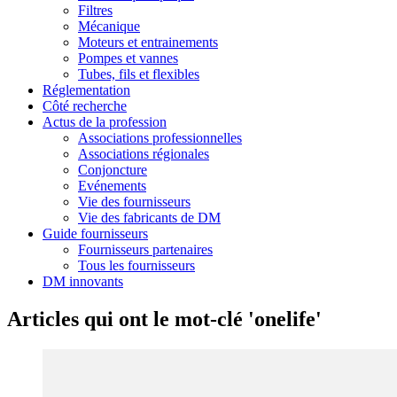
Filtres
Mécanique
Moteurs et entrainements
Pompes et vannes
Tubes, fils et flexibles
Réglementation
Côté recherche
Actus de la profession
Associations professionnelles
Associations régionales
Conjoncture
Evénements
Vie des fournisseurs
Vie des fabricants de DM
Guide fournisseurs
Fournisseurs partenaires
Tous les fournisseurs
DM innovants
Articles qui ont le mot-clé 'onelife'