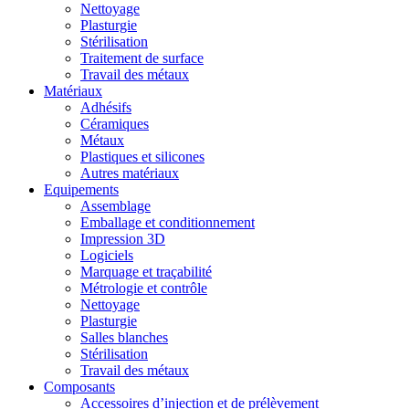
Nettoyage
Plasturgie
Stérilisation
Traitement de surface
Travail des métaux
Matériaux
Adhésifs
Céramiques
Métaux
Plastiques et silicones
Autres matériaux
Equipements
Assemblage
Emballage et conditionnement
Impression 3D
Logiciels
Marquage et traçabilité
Métrologie et contrôle
Nettoyage
Plasturgie
Salles blanches
Stérilisation
Travail des métaux
Composants
Accessoires d’injection et de prélèvement