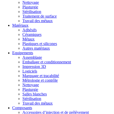
Nettoyage
Plasturgie
Stérilisation
Traitement de surface
Travail des métaux
Matériaux
Adhésifs
Céramiques
Métaux
Plastiques et silicones
Autres matériaux
Equipements
Assemblage
Emballage et conditionnement
Impression 3D
Logiciels
Marquage et traçabilité
Métrologie et contrôle
Nettoyage
Plasturgie
Salles blanches
Stérilisation
Travail des métaux
Composants
Accessoires d’injection et de prélèvement